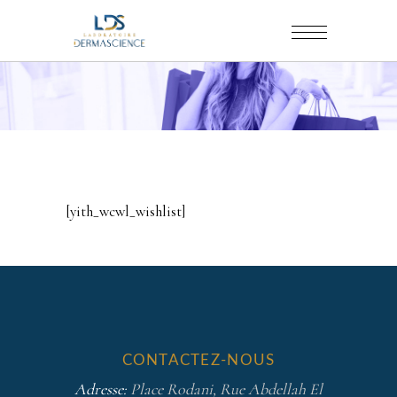
[yith_wcwl_wishlist]
CONTACTEZ-NOUS
Adresse:
Place Rodani, Rue Abdellah El